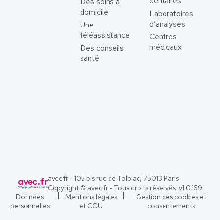
dentaires
Des soins à
domicile
Laboratoires
d’analyses
Une
téléassistance
Centres
médicaux
Des conseils
santé
avec.fr - 105 bis rue de Tolbiac, 75013 Paris
Copyright © avec.fr - Tous droits réservés. v
1.0.169
Données
Mentions légales
Gestion des cookies et
personnelles
et CGU
consentements