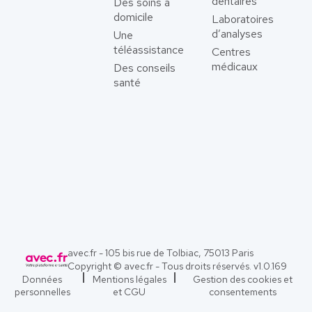
dentaires
Des soins à
domicile
Laboratoires
d’analyses
Une
téléassistance
Centres
médicaux
Des conseils
santé
avec.fr - 105 bis rue de Tolbiac, 75013 Paris
Copyright © avec.fr - Tous droits réservés. v
1.0.169
Données
Mentions légales
Gestion des cookies et
personnelles
et CGU
consentements