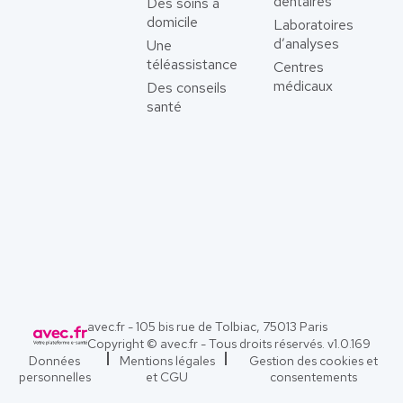
dentaires
Des soins à
domicile
Laboratoires
d’analyses
Une
téléassistance
Centres
médicaux
Des conseils
santé
avec.fr - 105 bis rue de Tolbiac, 75013 Paris
Copyright © avec.fr - Tous droits réservés. v
1.0.169
Données
Mentions légales
Gestion des cookies et
personnelles
et CGU
consentements