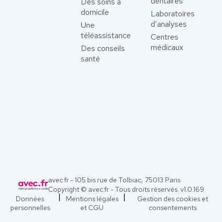
dentaires
Des soins à
domicile
Laboratoires
d’analyses
Une
téléassistance
Centres
médicaux
Des conseils
santé
avec.fr - 105 bis rue de Tolbiac, 75013 Paris
Copyright © avec.fr - Tous droits réservés. v
1.0.169
Données
Mentions légales
Gestion des cookies et
personnelles
et CGU
consentements