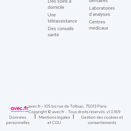
dentaires
Des soins à
domicile
Laboratoires
d’analyses
Une
téléassistance
Centres
médicaux
Des conseils
santé
avec.fr - 105 bis rue de Tolbiac, 75013 Paris
Copyright © avec.fr - Tous droits réservés. v
1.0.169
Données
Mentions légales
Gestion des cookies et
personnelles
et CGU
consentements