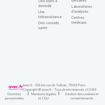
dentaires
Des soins à
domicile
Laboratoires
d’analyses
Une
téléassistance
Centres
médicaux
Des conseils
santé
avec.fr - 105 bis rue de Tolbiac, 75013 Paris
Copyright © avec.fr - Tous droits réservés. v
1.0.169
Données
Mentions légales
Gestion des cookies et
personnelles
et CGU
consentements