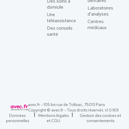
dentaires
Des soins à
domicile
Laboratoires
d’analyses
Une
téléassistance
Centres
médicaux
Des conseils
santé
avec.fr - 105 bis rue de Tolbiac, 75013 Paris
Copyright © avec.fr - Tous droits réservés. v
1.0.169
Données
Mentions légales
Gestion des cookies et
personnelles
et CGU
consentements