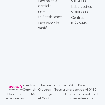
dentaires
Des soins à
domicile
Laboratoires
d’analyses
Une
téléassistance
Centres
médicaux
Des conseils
santé
avec.fr - 105 bis rue de Tolbiac, 75013 Paris
Copyright © avec.fr - Tous droits réservés. v
1.0.169
Données
Mentions légales
Gestion des cookies et
personnelles
et CGU
consentements