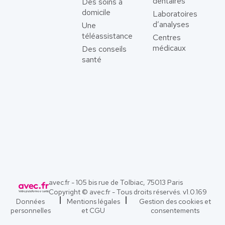
dentaires
Des soins à
domicile
Laboratoires
d’analyses
Une
téléassistance
Centres
médicaux
Des conseils
santé
avec.fr - 105 bis rue de Tolbiac, 75013 Paris
Copyright © avec.fr - Tous droits réservés. v
1.0.169
Données
Mentions légales
Gestion des cookies et
personnelles
et CGU
consentements