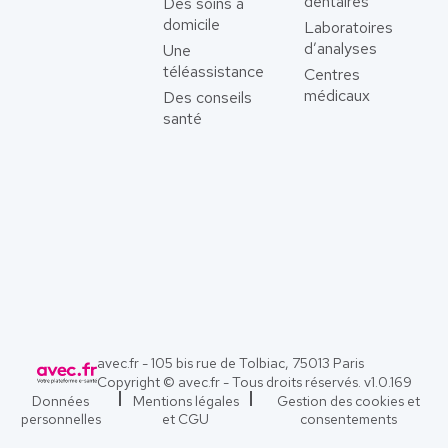
dentaires
Des soins à
domicile
Laboratoires
d’analyses
Une
téléassistance
Centres
médicaux
Des conseils
santé
avec.fr - 105 bis rue de Tolbiac, 75013 Paris
Copyright © avec.fr - Tous droits réservés. v
1.0.169
Données
Mentions légales
Gestion des cookies et
personnelles
et CGU
consentements