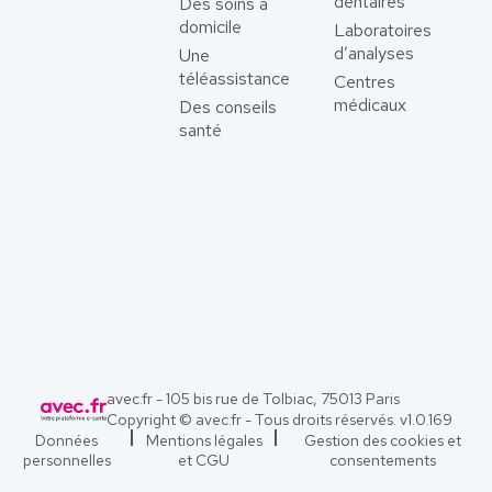
dentaires
Des soins à
domicile
Laboratoires
d’analyses
Une
téléassistance
Centres
médicaux
Des conseils
santé
avec.fr - 105 bis rue de Tolbiac, 75013 Paris
Copyright © avec.fr - Tous droits réservés. v
1.0.169
Données
Mentions légales
Gestion des cookies et
personnelles
et CGU
consentements