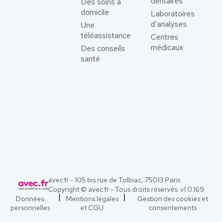
dentaires
Des soins à
domicile
Laboratoires
d’analyses
Une
téléassistance
Centres
médicaux
Des conseils
santé
avec.fr - 105 bis rue de Tolbiac, 75013 Paris
Copyright © avec.fr - Tous droits réservés. v
1.0.169
Données
Mentions légales
Gestion des cookies et
personnelles
et CGU
consentements