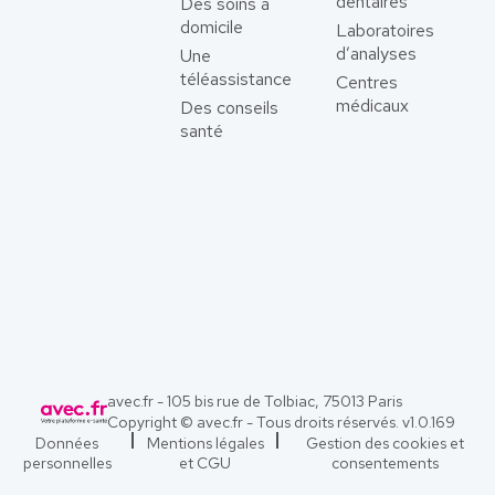
dentaires
Des soins à
domicile
Laboratoires
d’analyses
Une
téléassistance
Centres
médicaux
Des conseils
santé
avec.fr - 105 bis rue de Tolbiac, 75013 Paris
Copyright © avec.fr - Tous droits réservés. v
1.0.169
Données
Mentions légales
Gestion des cookies et
personnelles
et CGU
consentements