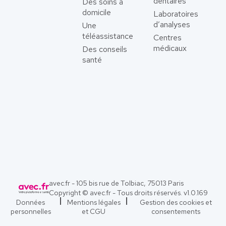
dentaires
Des soins à
domicile
Laboratoires
d’analyses
Une
téléassistance
Centres
médicaux
Des conseils
santé
avec.fr - 105 bis rue de Tolbiac, 75013 Paris
Copyright © avec.fr - Tous droits réservés. v
1.0.169
Données
Mentions légales
Gestion des cookies et
personnelles
et CGU
consentements