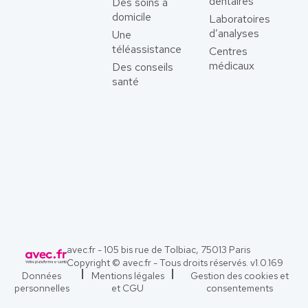
dentaires
Des soins à
domicile
Laboratoires
d’analyses
Une
téléassistance
Centres
médicaux
Des conseils
santé
avec.fr - 105 bis rue de Tolbiac, 75013 Paris
Copyright © avec.fr - Tous droits réservés. v
1.0.169
Données
Mentions légales
Gestion des cookies et
personnelles
et CGU
consentements