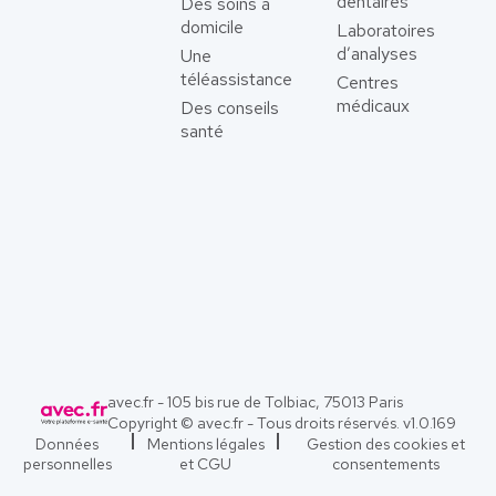
dentaires
Des soins à
domicile
Laboratoires
d’analyses
Une
téléassistance
Centres
médicaux
Des conseils
santé
avec.fr - 105 bis rue de Tolbiac, 75013 Paris
Copyright © avec.fr - Tous droits réservés. v
1.0.169
Données
Mentions légales
Gestion des cookies et
personnelles
et CGU
consentements