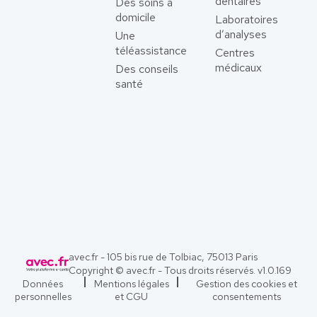
dentaires
Des soins à
domicile
Laboratoires
d’analyses
Une
téléassistance
Centres
médicaux
Des conseils
santé
avec.fr - 105 bis rue de Tolbiac, 75013 Paris
Copyright © avec.fr - Tous droits réservés. v
1.0.169
Données
Mentions légales
Gestion des cookies et
personnelles
et CGU
consentements