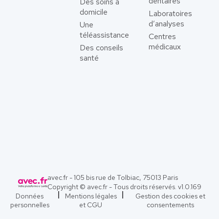
dentaires
Des soins à
domicile
Laboratoires
d’analyses
Une
téléassistance
Centres
médicaux
Des conseils
santé
avec.fr - 105 bis rue de Tolbiac, 75013 Paris
Copyright © avec.fr - Tous droits réservés. v
1.0.169
Données
Mentions légales
Gestion des cookies et
personnelles
et CGU
consentements