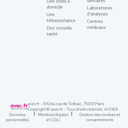
dentaires
Des soins à
domicile
Laboratoires
d’analyses
Une
téléassistance
Centres
médicaux
Des conseils
santé
avec.fr - 105 bis rue de Tolbiac, 75013 Paris
Copyright © avec.fr - Tous droits réservés. v
1.0.169
Données
Mentions légales
Gestion des cookies et
personnelles
et CGU
consentements