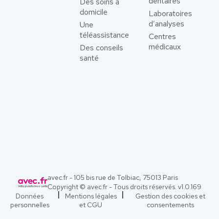
dentaires
Des soins à
domicile
Laboratoires
d’analyses
Une
téléassistance
Centres
médicaux
Des conseils
santé
avec.fr - 105 bis rue de Tolbiac, 75013 Paris
Copyright © avec.fr - Tous droits réservés. v
1.0.169
Données
Mentions légales
Gestion des cookies et
personnelles
et CGU
consentements