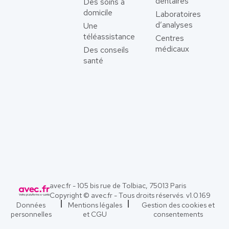
dentaires
Des soins à
domicile
Laboratoires
d’analyses
Une
téléassistance
Centres
médicaux
Des conseils
santé
avec.fr - 105 bis rue de Tolbiac, 75013 Paris
Copyright © avec.fr - Tous droits réservés. v
1.0.169
Données
Mentions légales
Gestion des cookies et
personnelles
et CGU
consentements