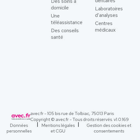
dentaires
Des soins à
domicile
Laboratoires
d’analyses
Une
téléassistance
Centres
médicaux
Des conseils
santé
avec.fr - 105 bis rue de Tolbiac, 75013 Paris
Copyright © avec.fr - Tous droits réservés. v
1.0.169
Données
Mentions légales
Gestion des cookies et
personnelles
et CGU
consentements