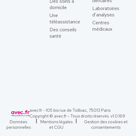
dentaires
Des soins à
domicile
Laboratoires
d’analyses
Une
téléassistance
Centres
médicaux
Des conseils
santé
avec.fr - 105 bis rue de Tolbiac, 75013 Paris
Copyright © avec.fr - Tous droits réservés. v
1.0.169
Données
Mentions légales
Gestion des cookies et
personnelles
et CGU
consentements