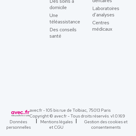
dentaires
Des soins à
domicile
Laboratoires
d’analyses
Une
téléassistance
Centres
médicaux
Des conseils
santé
avec.fr - 105 bis rue de Tolbiac, 75013 Paris
Copyright © avec.fr - Tous droits réservés. v
1.0.169
Données
Mentions légales
Gestion des cookies et
personnelles
et CGU
consentements