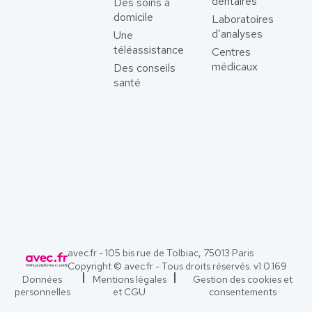
dentaires
Des soins à
domicile
Laboratoires
d’analyses
Une
téléassistance
Centres
médicaux
Des conseils
santé
avec.fr - 105 bis rue de Tolbiac, 75013 Paris
Copyright © avec.fr - Tous droits réservés. v
1.0.169
Données
Mentions légales
Gestion des cookies et
personnelles
et CGU
consentements