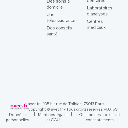
dentaires
Des soins à
domicile
Laboratoires
d’analyses
Une
téléassistance
Centres
médicaux
Des conseils
santé
avec.fr - 105 bis rue de Tolbiac, 75013 Paris
Copyright © avec.fr - Tous droits réservés. v
1.0.169
Données
Mentions légales
Gestion des cookies et
personnelles
et CGU
consentements