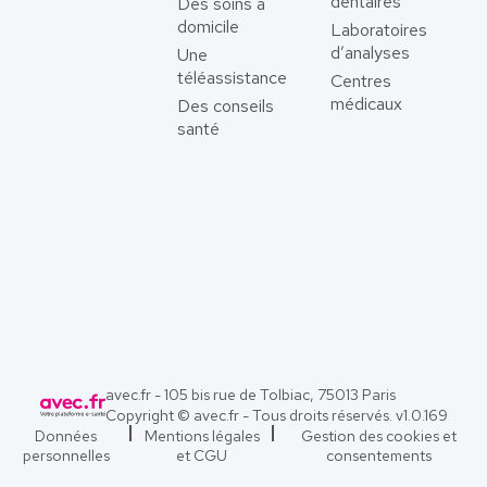
dentaires
Des soins à
domicile
Laboratoires
d’analyses
Une
téléassistance
Centres
médicaux
Des conseils
santé
avec.fr - 105 bis rue de Tolbiac, 75013 Paris
Copyright © avec.fr - Tous droits réservés. v
1.0.169
Données
Mentions légales
Gestion des cookies et
personnelles
et CGU
consentements