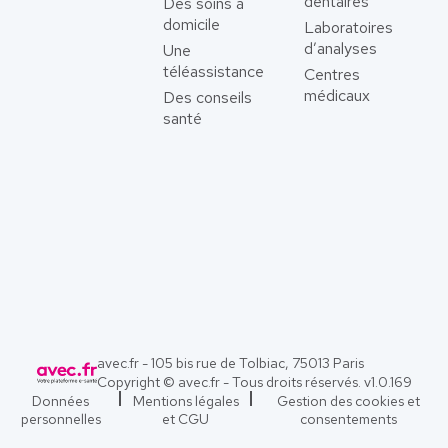
dentaires
Des soins à
domicile
Laboratoires
d’analyses
Une
téléassistance
Centres
médicaux
Des conseils
santé
avec.fr - 105 bis rue de Tolbiac, 75013 Paris
Copyright © avec.fr - Tous droits réservés. v
1.0.169
Données
Mentions légales
Gestion des cookies et
personnelles
et CGU
consentements