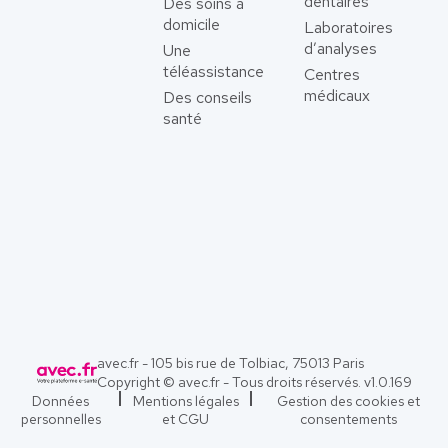
dentaires
Des soins à
domicile
Laboratoires
d’analyses
Une
téléassistance
Centres
médicaux
Des conseils
santé
avec.fr - 105 bis rue de Tolbiac, 75013 Paris
Copyright © avec.fr - Tous droits réservés. v
1.0.169
Données
Mentions légales
Gestion des cookies et
personnelles
et CGU
consentements