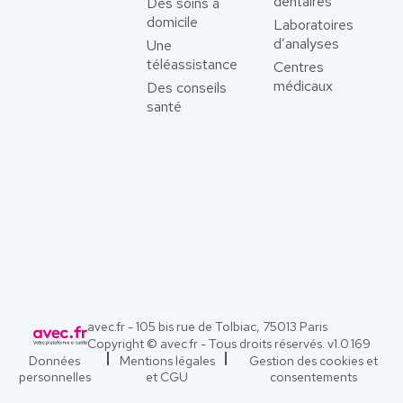
dentaires
Des soins à
domicile
Laboratoires
d’analyses
Une
téléassistance
Centres
médicaux
Des conseils
santé
avec.fr - 105 bis rue de Tolbiac, 75013 Paris
Copyright © avec.fr - Tous droits réservés. v
1.0.169
Données
Mentions légales
Gestion des cookies et
personnelles
et CGU
consentements