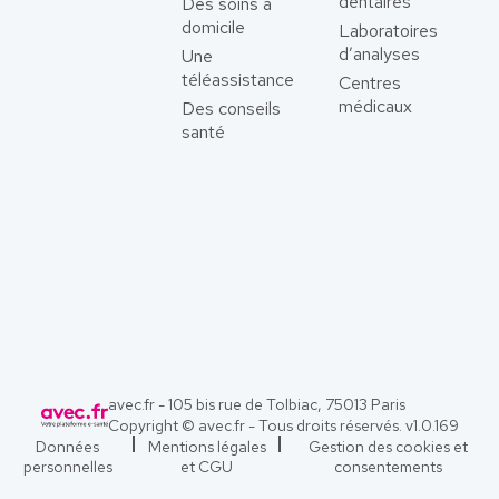
dentaires
Des soins à
domicile
Laboratoires
d’analyses
Une
téléassistance
Centres
médicaux
Des conseils
santé
avec.fr - 105 bis rue de Tolbiac, 75013 Paris
Copyright © avec.fr - Tous droits réservés. v
1.0.169
Données
Mentions légales
Gestion des cookies et
personnelles
et CGU
consentements