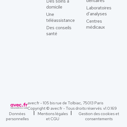
dentaires
Des soins à
domicile
Laboratoires
d’analyses
Une
téléassistance
Centres
médicaux
Des conseils
santé
avec.fr - 105 bis rue de Tolbiac, 75013 Paris
Copyright © avec.fr - Tous droits réservés. v
1.0.169
Données
Mentions légales
Gestion des cookies et
personnelles
et CGU
consentements