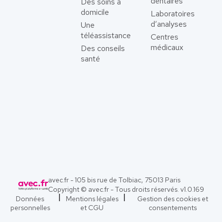
dentaires
Des soins à
domicile
Laboratoires
d’analyses
Une
téléassistance
Centres
médicaux
Des conseils
santé
avec.fr - 105 bis rue de Tolbiac, 75013 Paris
Copyright © avec.fr - Tous droits réservés. v
1.0.169
Données
Mentions légales
Gestion des cookies et
personnelles
et CGU
consentements