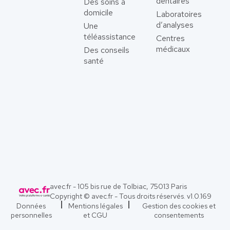
dentaires
Des soins à
domicile
Laboratoires
d’analyses
Une
téléassistance
Centres
médicaux
Des conseils
santé
avec.fr - 105 bis rue de Tolbiac, 75013 Paris
Copyright © avec.fr - Tous droits réservés. v
1.0.169
Données
Mentions légales
Gestion des cookies et
personnelles
et CGU
consentements