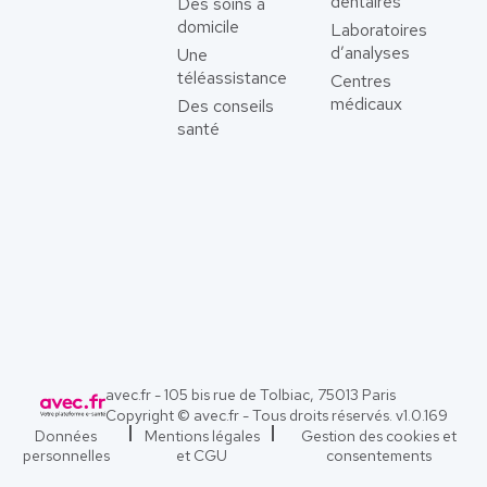
dentaires
Des soins à
domicile
Laboratoires
d’analyses
Une
téléassistance
Centres
médicaux
Des conseils
santé
avec.fr - 105 bis rue de Tolbiac, 75013 Paris
Copyright © avec.fr - Tous droits réservés. v
1.0.169
Données
Mentions légales
Gestion des cookies et
personnelles
et CGU
consentements