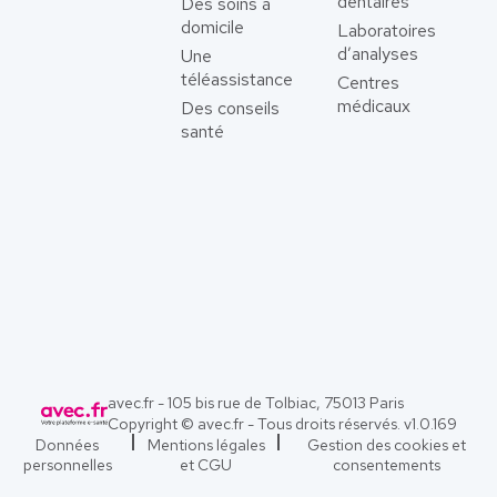
dentaires
Des soins à
domicile
Laboratoires
d’analyses
Une
téléassistance
Centres
médicaux
Des conseils
santé
avec.fr - 105 bis rue de Tolbiac, 75013 Paris
Copyright © avec.fr - Tous droits réservés. v
1.0.169
Données
Mentions légales
Gestion des cookies et
personnelles
et CGU
consentements