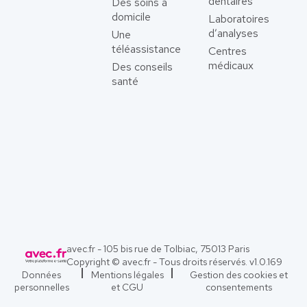
dentaires
Des soins à
domicile
Laboratoires
d’analyses
Une
téléassistance
Centres
médicaux
Des conseils
santé
avec.fr - 105 bis rue de Tolbiac, 75013 Paris
Copyright © avec.fr - Tous droits réservés. v
1.0.169
Données
Mentions légales
Gestion des cookies et
personnelles
et CGU
consentements