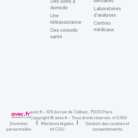
dentaires
Des soins à
domicile
Laboratoires
d’analyses
Une
téléassistance
Centres
médicaux
Des conseils
santé
avec.fr - 105 bis rue de Tolbiac, 75013 Paris
Copyright © avec.fr - Tous droits réservés. v
1.0.169
Données
Mentions légales
Gestion des cookies et
personnelles
et CGU
consentements