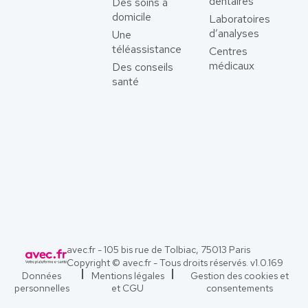
dentaires
Des soins à
domicile
Laboratoires
d’analyses
Une
téléassistance
Centres
médicaux
Des conseils
santé
avec.fr - 105 bis rue de Tolbiac, 75013 Paris
Copyright © avec.fr - Tous droits réservés. v
1.0.169
Données
Mentions légales
Gestion des cookies et
personnelles
et CGU
consentements