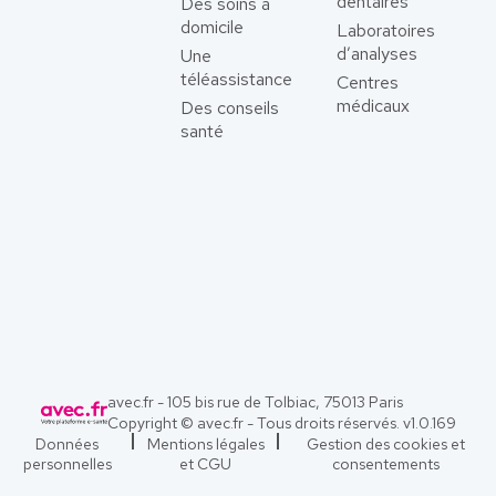
dentaires
Des soins à
domicile
Laboratoires
d’analyses
Une
téléassistance
Centres
médicaux
Des conseils
santé
avec.fr - 105 bis rue de Tolbiac, 75013 Paris
Copyright © avec.fr - Tous droits réservés. v
1.0.169
Données
Mentions légales
Gestion des cookies et
personnelles
et CGU
consentements