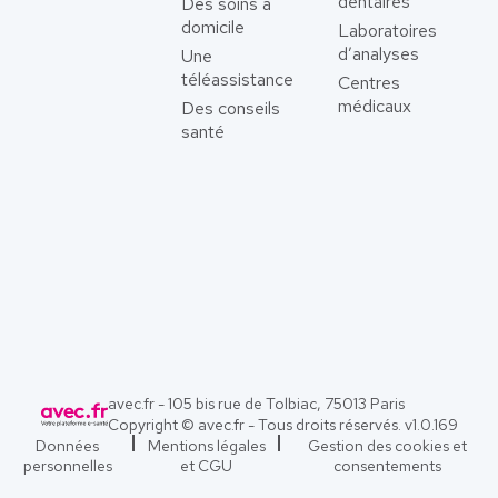
dentaires
Des soins à
domicile
Laboratoires
d’analyses
Une
téléassistance
Centres
médicaux
Des conseils
santé
avec.fr - 105 bis rue de Tolbiac, 75013 Paris
Copyright © avec.fr - Tous droits réservés. v
1.0.169
Données
Mentions légales
Gestion des cookies et
personnelles
et CGU
consentements