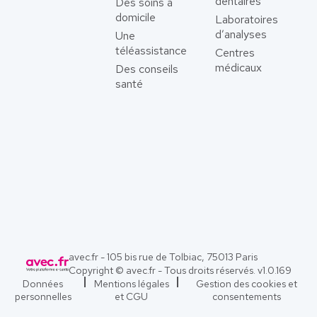
dentaires
Des soins à
domicile
Laboratoires
d’analyses
Une
téléassistance
Centres
médicaux
Des conseils
santé
avec.fr - 105 bis rue de Tolbiac, 75013 Paris
Copyright © avec.fr - Tous droits réservés. v
1.0.169
Données
Mentions légales
Gestion des cookies et
personnelles
et CGU
consentements