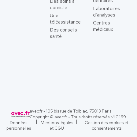
dentaires
Des soins à
domicile
Laboratoires
d’analyses
Une
téléassistance
Centres
médicaux
Des conseils
santé
avec.fr - 105 bis rue de Tolbiac, 75013 Paris
Copyright © avec.fr - Tous droits réservés. v
1.0.169
Données
Mentions légales
Gestion des cookies et
personnelles
et CGU
consentements