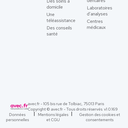
dentaires
Des soins à
domicile
Laboratoires
d’analyses
Une
téléassistance
Centres
médicaux
Des conseils
santé
avec.fr - 105 bis rue de Tolbiac, 75013 Paris
Copyright © avec.fr - Tous droits réservés. v
1.0.169
Données
Mentions légales
Gestion des cookies et
personnelles
et CGU
consentements