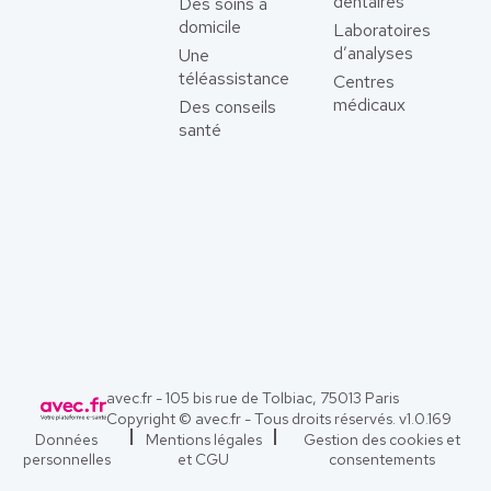
dentaires
Des soins à
domicile
Laboratoires
d’analyses
Une
téléassistance
Centres
médicaux
Des conseils
santé
avec.fr - 105 bis rue de Tolbiac, 75013 Paris
Copyright © avec.fr - Tous droits réservés. v
1.0.169
Données
Mentions légales
Gestion des cookies et
personnelles
et CGU
consentements