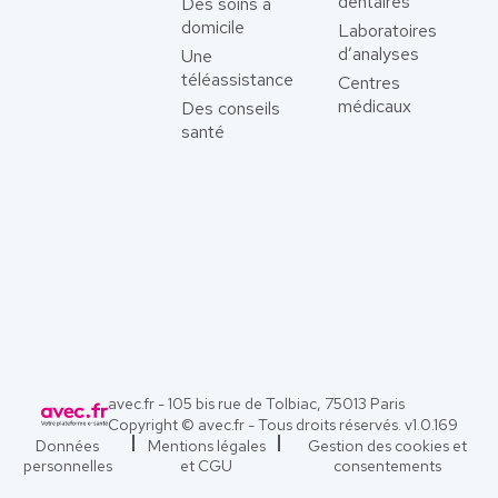
dentaires
Des soins à
domicile
Laboratoires
d’analyses
Une
téléassistance
Centres
médicaux
Des conseils
santé
avec.fr - 105 bis rue de Tolbiac, 75013 Paris
Copyright © avec.fr - Tous droits réservés. v
1.0.169
Données
Mentions légales
Gestion des cookies et
personnelles
et CGU
consentements