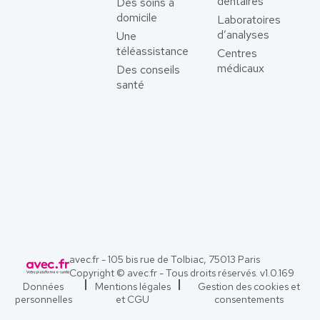
dentaires
Des soins à
domicile
Laboratoires
d’analyses
Une
téléassistance
Centres
médicaux
Des conseils
santé
avec.fr - 105 bis rue de Tolbiac, 75013 Paris
Copyright © avec.fr - Tous droits réservés. v
1.0.169
Données
Mentions légales
Gestion des cookies et
personnelles
et CGU
consentements