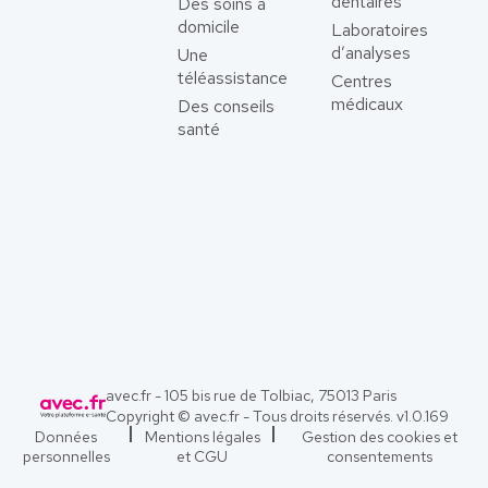
dentaires
Des soins à
domicile
Laboratoires
d’analyses
Une
téléassistance
Centres
médicaux
Des conseils
santé
avec.fr - 105 bis rue de Tolbiac, 75013 Paris
Copyright © avec.fr - Tous droits réservés. v
1.0.169
Données
Mentions légales
Gestion des cookies et
personnelles
et CGU
consentements