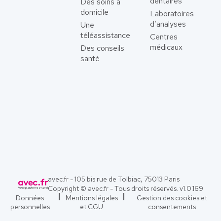
dentaires
Des soins à
domicile
Laboratoires
d’analyses
Une
téléassistance
Centres
médicaux
Des conseils
santé
avec.fr - 105 bis rue de Tolbiac, 75013 Paris
Copyright © avec.fr - Tous droits réservés. v
1.0.169
Données
Mentions légales
Gestion des cookies et
personnelles
et CGU
consentements