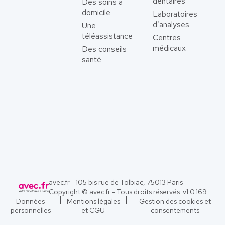
dentaires
Des soins à
domicile
Laboratoires
d’analyses
Une
téléassistance
Centres
médicaux
Des conseils
santé
avec.fr - 105 bis rue de Tolbiac, 75013 Paris
Copyright © avec.fr - Tous droits réservés. v
1.0.169
Données
Mentions légales
Gestion des cookies et
personnelles
et CGU
consentements